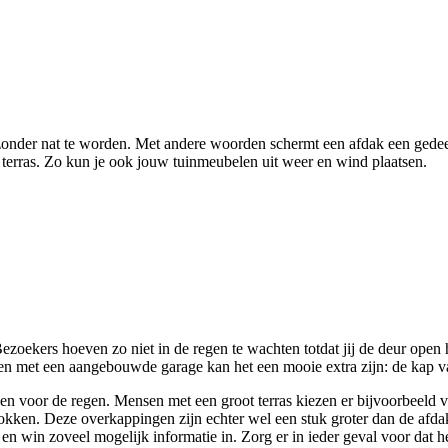
gen zonder nat te worden. Met andere woorden schermt een afdak een ge
terras. Zo kun je ook jouw tuinmeubelen uit weer en wind plaatsen.
zoekers hoeven zo niet in de regen te wachten totdat jij de deur open 
en met een aangebouwde garage kan het een mooie extra zijn: de kap va
den voor de regen. Mensen met een groot terras kiezen er bijvoorbeeld 
rokken. Deze overkappingen zijn echter wel een stuk groter dan de afda
ak en win zoveel mogelijk informatie in. Zorg er in ieder geval voor da