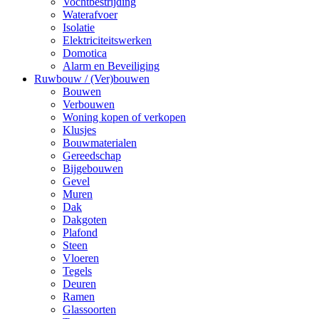
Vochtbestrijding
Waterafvoer
Isolatie
Elektriciteitswerken
Domotica
Alarm en Beveiliging
Ruwbouw / (Ver)bouwen
Bouwen
Verbouwen
Woning kopen of verkopen
Klusjes
Bouwmaterialen
Gereedschap
Bijgebouwen
Gevel
Muren
Dak
Dakgoten
Plafond
Steen
Vloeren
Tegels
Deuren
Ramen
Glassoorten