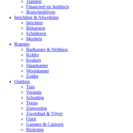
Trappen
Financieel en Juridisch
Bouwbedrijven
Inrichting & Afwerking
Inrichten
Behangen
Schilderen
Meubels
Ruimtes
Badkamer & Wellness
Kelder
Keuken
Slaapkamer
Woonkamer
Zolder
Outdoor
Tuin
Veranda
Schutting
Terras
Zonwering
Zwembad & Vijver
Oprit
Garages & Carports
Riolering